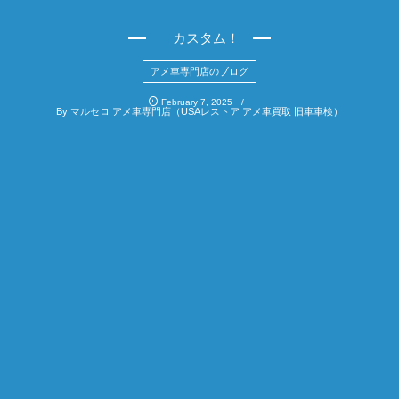
カスタム！
アメ車専門店のブログ
February
7
,
2025
By
マルセロ アメ車専門店（USAレストア アメ車買取 旧車車検）