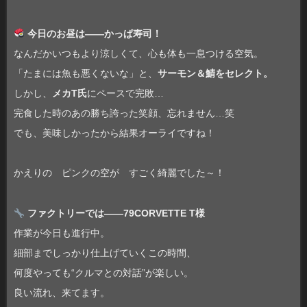
今日のお昼は――かっぱ寿司！
なんだかいつもより涼しくて、心も体も一息つける空気。
「たまには魚も悪くないな」と、
サーモン＆鯖をセレクト。
しかし、
メカT氏
にペースで完敗…
完食した時のあの勝ち誇った笑顔、忘れません…笑
でも、美味しかったから結果オーライですね！
かえりの ピンクの空が すごく綺麗でした～！
ファクトリーでは――79CORVETTE T様
作業が今日も進行中。
細部までしっかり仕上げていくこの時間、
何度やっても“クルマとの対話”が楽しい。
良い流れ、来てます。