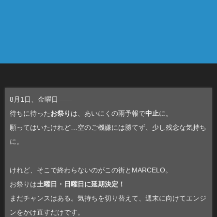
8月1日、金曜日――
待ちに待った
お祭り
は、あいにくの雨予報で
中止
に。
願ってはいたけれど…空のご機嫌には勝てず、少し残念な気持ち
に。
けれど、そこで終わらないのがこの街とMARCELO。
お祭りは
土曜日・日曜日に延期決定！
まだチャンスはある。気持ちを切り替えて、週末に向けてエンジ
ンをかけ直すだけです。