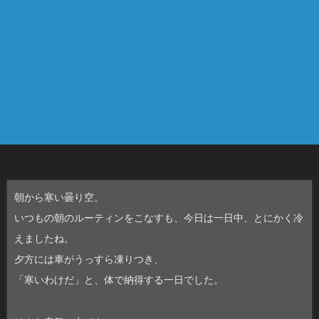
朝から寒い曇り空。
いつもの朝のルーティンをこなすも、今日は一日中、とにかく冷
えましたね。
夕方には車がうっすら凍りつき、
「寒いわけだ」と、体で納得する一日でした。