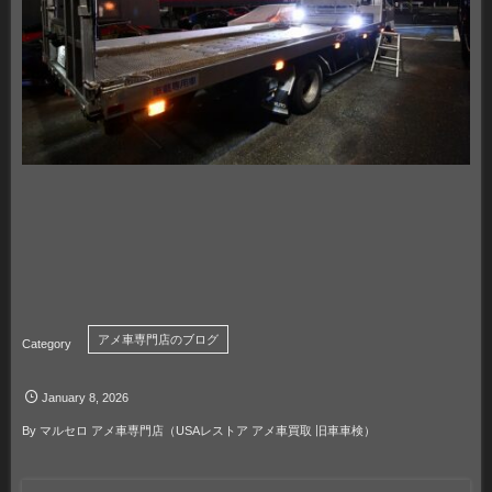
アメ車専門店のブログ
January
8
,
2026
By
マルセロ アメ車専門店（USAレストア アメ車買取 旧車車検）