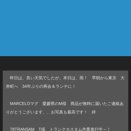
昨日は、良い天気でしたが、本日は、雨！ 早朝から東京 大
井町へ 34年ぶりの再会＆ランチに！
MARCELOマグ 愛媛県のM様 商品が無時に届いたご連絡あ
りがとうございます、、お写真も最高です！ 絆
78TRANSAM T様 トランクカスタム作業進行中～！