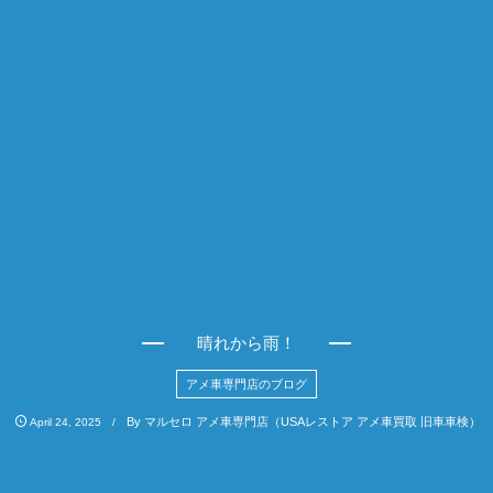
晴れから雨！
アメ車専門店のブログ
By
マルセロ アメ車専門店（USAレストア アメ車買取 旧車車検）
April
24
,
2025