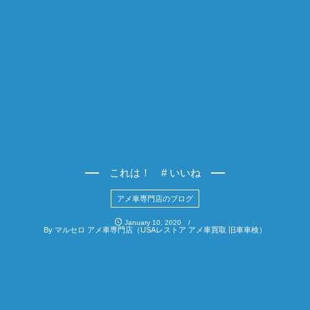
これは！ # いいね
アメ車専門店のブログ
January
10
,
2020
By
マルセロ アメ車専門店（USAレストア アメ車買取 旧車車検）