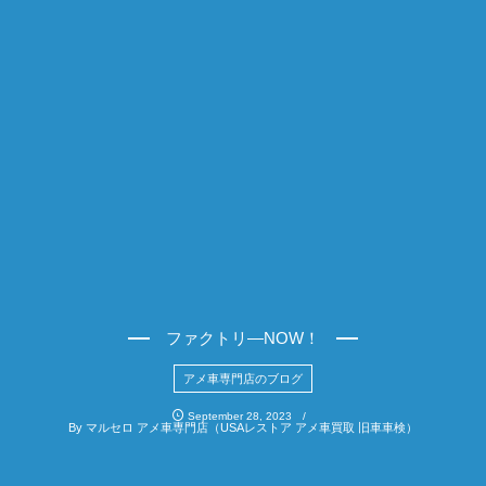
ファクトリ―NOW！
アメ車専門店のブログ
September
28
,
2023
By
マルセロ アメ車専門店（USAレストア アメ車買取 旧車車検）