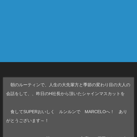
朝のルーティンで、人生の大先輩方と季節の変わり目の大人の
会話をして、、昨日のH社長から頂いたシャインマスカットを
食してSUPERおいしく ルンルンで MARCELOへ！ あり
がとうございます～！