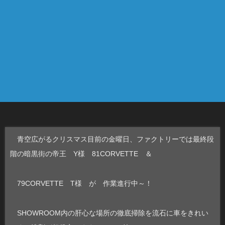
青空広がるクリスマス目前の金曜日、ファクトリーでは最終段
階の暗黒街の帝王 Y様 81CORVETTE ＆
79CORVETTE T様 が 作業進行中～！
SHOWROOM内の肝心な場所の徹底掃除を流石に車をきれい