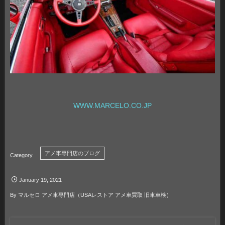
WWW.MARCELO.CO.JP
アメ車専門店のブログ
January
19
,
2021
By
マルセロ アメ車専門店（USAレストア アメ車買取 旧車車検）