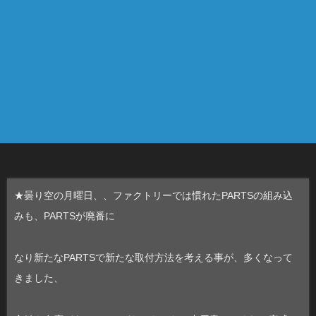
★曇り空の月曜日、、ファクトリーでは慣れたPARTSの組み込
みも、PARTSが廃番に
なり新たなPARTSで新たな取付方法を考える事が、多くなって
きました、