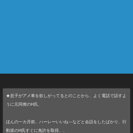
★息子がアメ車を欲しがってるとのことから、よく電話で話すよ
うに元同僚のH氏、
ほんの一カ月前、ハーレーいいね～などと会話をしたばかり、行
動派のH氏すぐに免許を取得、、