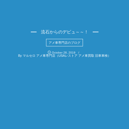
流石からのデビュ～～！
アメ車専門店のブログ
October
28
,
2019
By
マルセロ アメ車専門店（USAレストア アメ車買取 旧車車検）