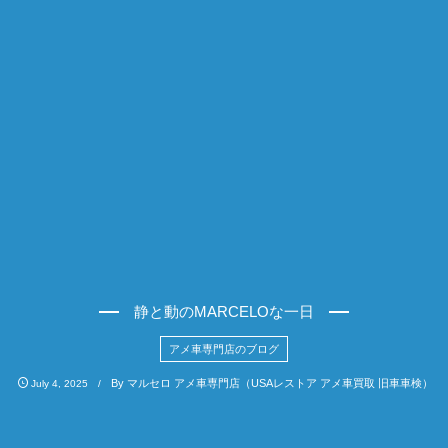
静と動のMARCELOな一日
アメ車専門店のブログ
By
マルセロ アメ車専門店（USAレストア アメ車買取 旧車車検）
July
4
,
2025