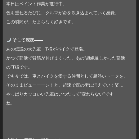
本日はペイント作業が進行中。
色を重ねるたびに、クルマが命を吹き込まれていく感覚。
この瞬間が、たまらなく好きです。
そして深夜――
あの伝説の大先輩・T様がバイクで登場。
かつて部活で背筋が伸びまくった、あの“超絶厳しかった部活
の”T様です。
でも今では、車とバイクを愛する仲間として超熱いトークを。
そのままビューーーン！と、超速で夜の街に消えていく姿…
やっぱりカッコいい先輩はいつだって"変わらない"です
ね。