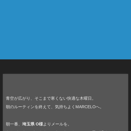
青空が広がり、そこまで寒くない快適な木曜日。
朝のルーティンを終えて、気持ちよくMARCELOへ。
朝一番、
埼玉県 O様
よりメールを。