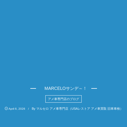
MARCELOサンデ～！
アメ車専門店のブログ
By
マルセロ アメ車専門店（USAレストア アメ車買取 旧車車検）
April
6
,
2026