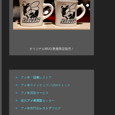
オリジナルMUG 数量限定販売！
アメ車・
旧車
レストア
アメ車ラインナップ／USAストック
アメ車買取サービス
横浜
アメ車買取
センター
アメ車専門店
レストア
ブログ