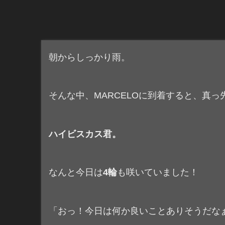
朝からしっかり雨。
そんな中、MARCELOに到着すると、真
ハイビスカス君。
なんと今日は
4輪
も咲いていました！
「おっ！今日は何か良いことありそうだな