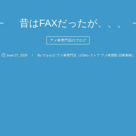
昔はFAXだったが、、、
アメ車専門店のブログ
June
27
,
2026
By
マルセロ アメ車専門店（USAレストア アメ車買取 旧車車検）