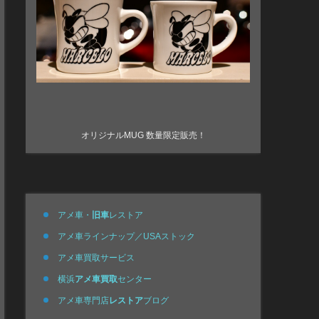
オリジナルMUG 数量限定販売！
アメ車・
旧車
レストア
アメ車ラインナップ／USAストック
アメ車買取サービス
横浜
アメ車買取
センター
アメ車専門店
レストア
ブログ