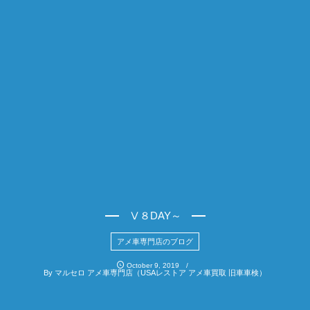
Ⅴ８DAY～
アメ車専門店のブログ
October
9
,
2019
By
マルセロ アメ車専門店（USAレストア アメ車買取 旧車車検）