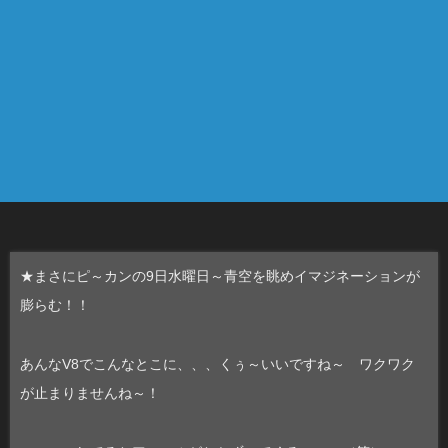
★まさにピ～カンの9日水曜日～青空を眺めイマジネーションが
膨らむ！！
あんなV8でこんなとこに、、、くぅ～いいですね～ ワクワク
が止まりませんね～！