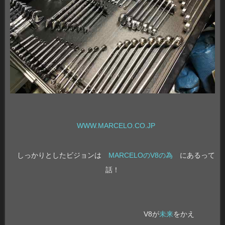
WWW.MARCELO.CO.JP
しっかりとしたビジョンは
MARCELOのV8の為
にあるって
話！
V8が
未来
をかえ