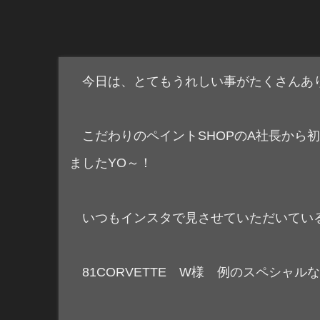
今日は、とてもうれしい事がたくさんあ
こだわりのペイントSHOPのA社長から
ましたYO～！
いつもインスタで見させていただいている
81CORVETTE W様 例のスペシャル