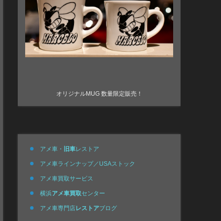
オリジナルMUG 数量限定販売！
アメ車・
旧車
レストア
アメ車ラインナップ／USAストック
アメ車買取サービス
横浜
アメ車買取
センター
アメ車専門店
レストア
ブログ