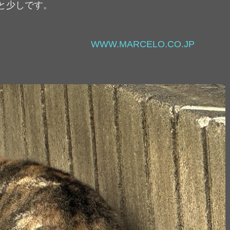
あと少しです。
 作業進行中～！
WWW.MARCELO.CO.JP