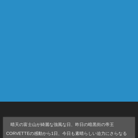
晴天の富士山が綺麗な強風な日、昨日の暗黒街の帝王
CORVETTEの感動から1日、今日も素晴らしい迫力にさらなる