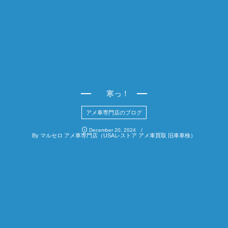
寒っ！
アメ車専門店のブログ
December
20
,
2024
By
マルセロ アメ車専門店（USAレストア アメ車買取 旧車車検）