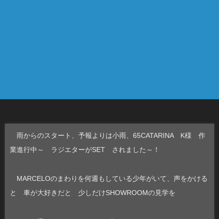
雨からのスタート、予報よりは小雨、65CATARINA K様 作
業進行中～ ラジエターがSET されました～！
MARCELOのまわりを何週もしている少年がいて、声をかける
と 車が大好きだと 少しだけSHOWROOMの見学を