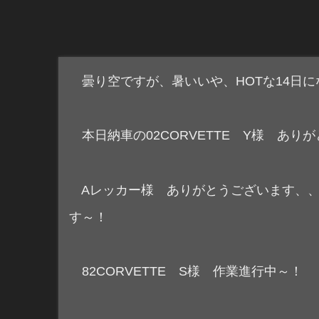
曇り空ですが、暑いいや、HOTな14日
本日納車の02CORVETTE Y様 あり
Aレッカー様 ありがとうございます、、
す～！
82CORVETTE S様 作業進行中～！