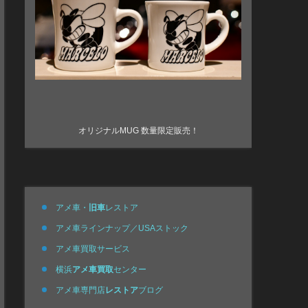
オリジナルMUG 数量限定販売！
アメ車・
旧車
レストア
アメ車ラインナップ／USAストック
アメ車買取サービス
横浜
アメ車買取
センター
アメ車専門店
レストア
ブログ