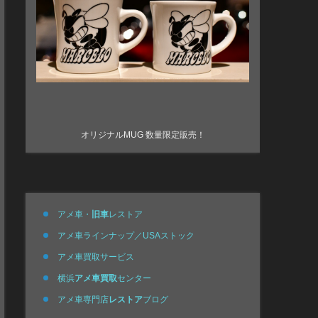
オリジナルMUG 数量限定販売！
アメ車・
旧車
レストア
アメ車ラインナップ／USAストック
アメ車買取サービス
横浜
アメ車買取
センター
アメ車専門店
レストア
ブログ