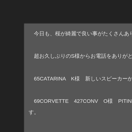
今日も、桜が綺麗で良い事がたくさんあ
超お久しぶりのS様からお電話をありがと
65CATARINA K様 新しいスピーカ
69CORVETTE 427CONV O様 
す。