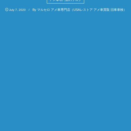
By
マルセロ アメ車専門店（USAレストア アメ車買取 旧車車検）
July
7
,
2020