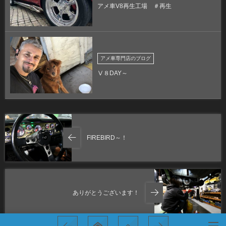
アメ車V8再生工場 ＃再生
アメ車専門店のブログ
Ⅴ８DAY～
FIREBIRD～！
ありがとうございます！