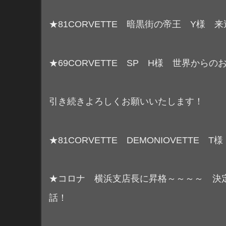
★81CORVETTE 暗黒街の帝王 Y様
★69CORVETTE SP H様 世界か
引き続きよろしくお願いいたします！
★81CORVETTE DEMONIOVETT
★コロナ 横浜支店長に昇格～～～～ 決
話！