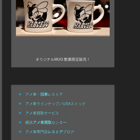
オリジナルMUG 数量限定販売！
アメ車・
旧車
レストア
アメ車ラインナップ／USAストック
アメ車買取サービス
横浜
アメ車買取
センター
アメ車専門店
レストア
ブログ