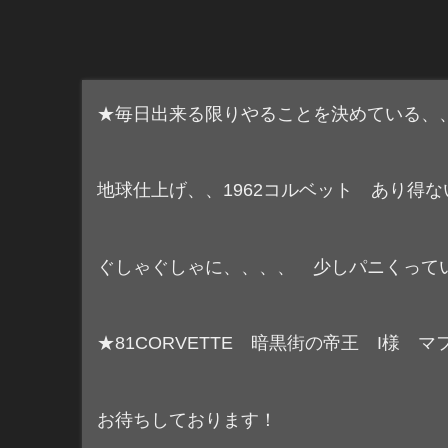
★毎日出来る限りやることを決めている、
地球仕上げ、、1962コルベット あり得
ぐしゃぐしゃに、、、、 少しパニくってい
★81CORVETTE 暗黒街の帝王 I様
お待ちしております！