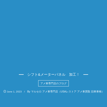
シフト&メーターパネル 加工！
アメ車専門店のブログ
By
マルセロ アメ車専門店（USAレストア アメ車買取 旧車車検）
June
1
,
2023