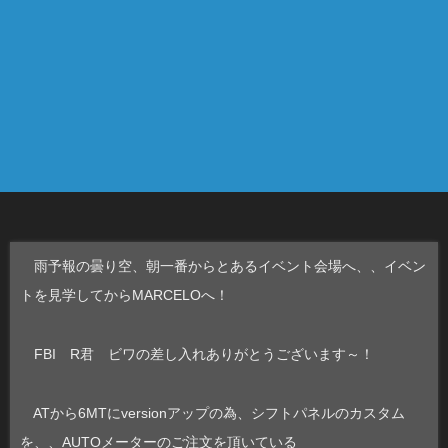
雨予報の曇り空、朝一番からとあるイベント会場へ、、イベン
トを見学してからMARCELOへ！
FBI R君 ビワの差し入れありがとうございます～！
ATから6MTにversionアップの為、シフトパネルのカスタム
を、、AUTOメーターのご注文を頂いている