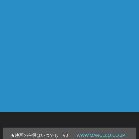
★映画の主役はいつでも V8
WWW.MARCELO.CO.JP