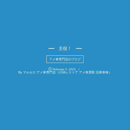
主役！
アメ車専門店のブログ
February
2
,
2021
By
マルセロ アメ車専門店（USAレストア アメ車買取 旧車車検）