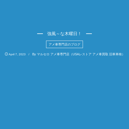
強風～な木曜日！
アメ車専門店のブログ
By
マルセロ アメ車専門店（USAレストア アメ車買取 旧車車検）
April
7
,
2023