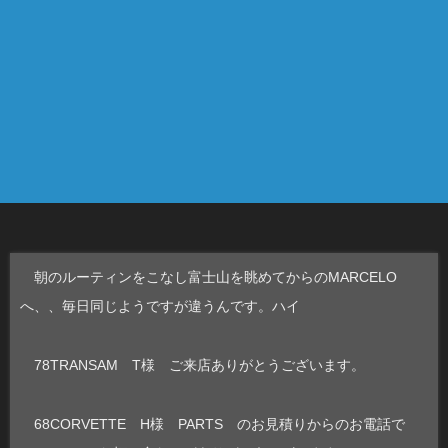
朝のルーティンをこなし富士山を眺めてからのMARCELO
へ、、毎日同じようですが違うんです。ハイ
78TRANSAM T様 ご来店ありがとうございます。
68CORVETTE H様 PARTS のお見積りからのお電話で