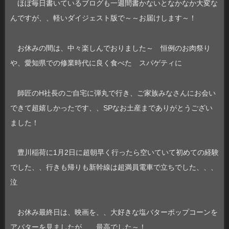
ほぼ毎日書いているブログも一週間書かないとなかなか大変な
んですが、、軽いダイジェスト版で～～お届けします～！
お休みの間は、中々楽しんでおりました～ 恒例のお肉祭り
や、愛知県での修業時代に良く食べた スパゲティに
師匠のH社長のご自宅に弾丸で行き、ご家族みなさんにお会い
できて超嬉しかったです、、SPなお土産までありがとうござい
ました！
豊川稲荷に1月2日に超朝早く行ったら空いていて初めての経験
でした、、行きも帰りも新幹線は超満員電車で立ちでした、、、
泣
お休み最終日は、映画を、、大好きな塩バターポップコーンを
アバターを見ましたが、、最高でした～！