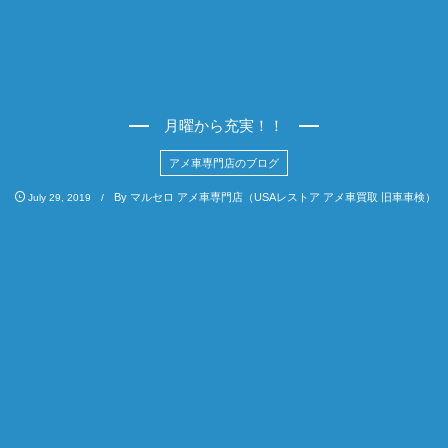
月曜から充実！！
アメ車専門店のブログ
By
マルセロ アメ車専門店（USAレストア アメ車買取 旧車車検）
July
29
,
2019