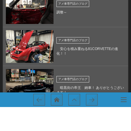
アメ車専門店のブログ
調整～
アメ車専門店のブログ
安心を積み重ねる81CORVETTEの進
化！！
アメ車専門店のブログ
暗黒街の帝王 納車！ ありがとうござい
ます！
灼熱のMARCELOサンデ～