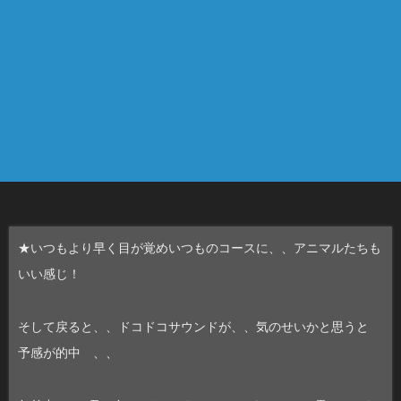
★いつもより早く目が覚めいつものコースに、、アニマルたちも
いい感じ！
そして戻ると、、ドコドコサウンドが、、気のせいかと思うと
予感が的中 、、