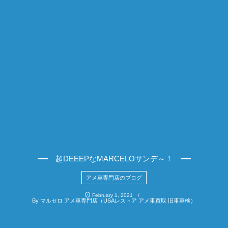
超DEEEPなMARCELOサンデ～！
アメ車専門店のブログ
February
1
,
2021
By
マルセロ アメ車専門店（USAレストア アメ車買取 旧車車検）