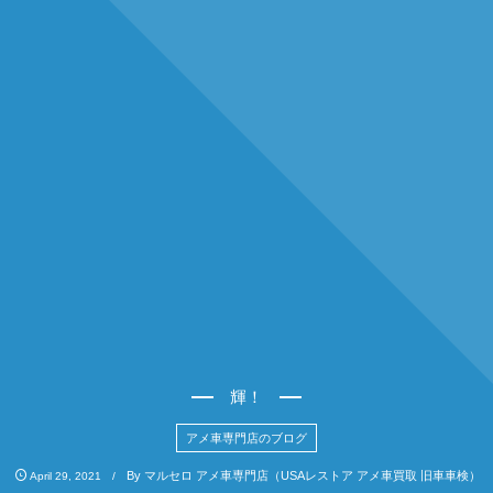
輝！
アメ車専門店のブログ
By
マルセロ アメ車専門店（USAレストア アメ車買取 旧車車検）
April
29
,
2021