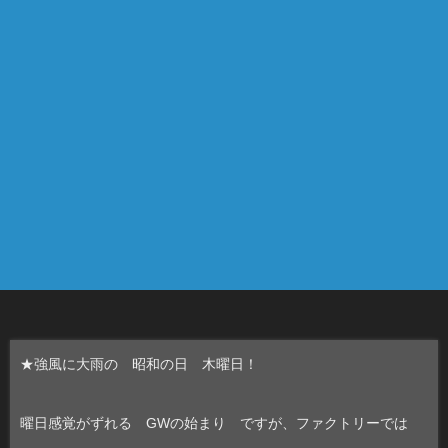
★強風に大雨の 昭和の日 木曜日！
曜日感覚がずれる GWの始まり ですが、ファクトリーでは