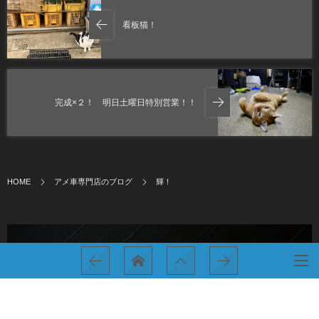
看板猫！
完成×２！ 明日土曜日特別営業！！
HOME
アメ車専門店のブログ
輝！