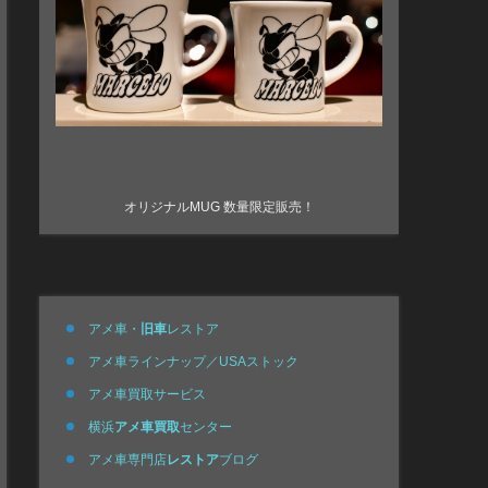
オリジナルMUG 数量限定販売！
アメ車・
旧車
レストア
アメ車ラインナップ／USAストック
アメ車買取サービス
横浜
アメ車買取
センター
アメ車専門店
レストア
ブログ