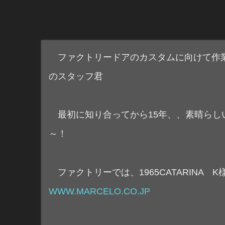
ファクトリードアのカスタムに向けて作業
のスタッフ君
最初に知り合ってから15年、、素晴らし
～！
ファクトリーでは、1965CATARINA 
WWW.MARCELO.CO.JP