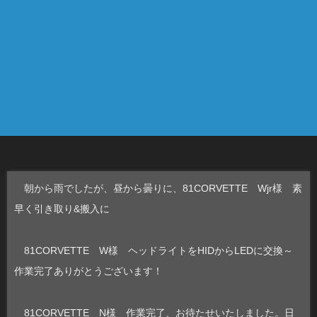
朝から雨でしたが、昼から曇りに、81CORVETTE Wjr様 素
早く引き取り&搬入に
81CORVETTE W様 ヘッドライトをHIDからLEDに交換～
作業完了ありがとうございます！
81CORVETTE N様 作業完了、お待たせいたしました。日