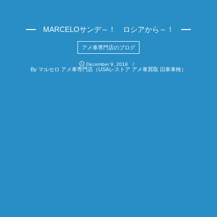
MARCELOサンデ～！ ロシアから～！
アメ車専門店のブログ
December
9
,
2018
By
マルセロ アメ車専門店（USAレストア アメ車買取 旧車車検）