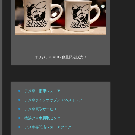
オリジナルMUG 数量限定販売！
アメ車・
旧車
レストア
アメ車ラインナップ／USAストック
アメ車買取サービス
横浜
アメ車買取
センター
アメ車専門店
レストア
ブログ