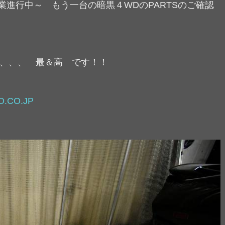
作業進行中～ もう一台の暗黒４WDのPARTSのご確認
、、、、 最＆高 です！！
.CO.JP