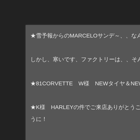
★雪予報からのMARCELOサンデ～、、
しかし、寒いです、ファクトリーは、、そ
★81CORVETTE W様 NEWタイヤ
★K様 HARLEYの件でご来店ありがと
うに！