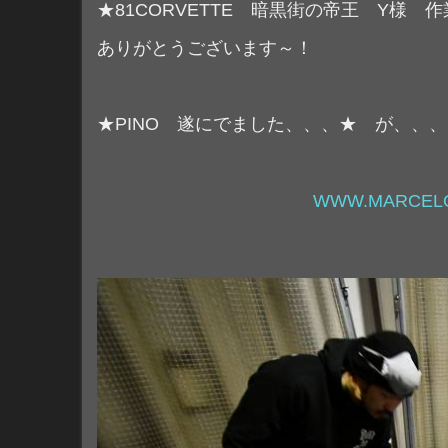
★81CORVETTE 暗黒街の帝王 Y様 
ありがとうございます～！
★PINO 遂にでました、、、★ が、、
WWW.MARCELO