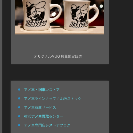
オリジナルMUG 数量限定販売！
アメ車・
旧車
レストア
アメ車ラインナップ／USAストック
アメ車買取サービス
横浜
アメ車買取
センター
アメ車専門店
レストア
ブログ