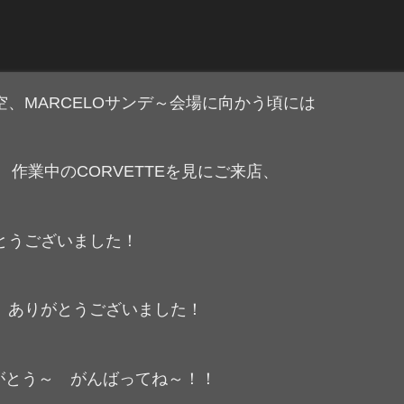
MARCELOサンデ～会場に向かう頃には
様 作業中のCORVETTEを見にご来店、
とうございました！
様 ありがとうございました！
りがとう～ がんばってね～！！