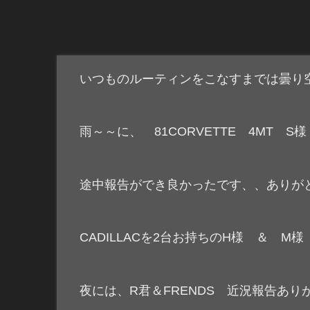
いつものルーティンをこなすまでは曇り空、
雨～～に、 81CORVETTE 4MT S
途中報告ができ良かったです、、ありが
CADILLACを2台お持ちのH様 ＆ M
夜には、R君＆FRENDS 近況報告あ