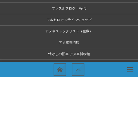
マッスルブログ！Ver.3
マルセロ オンラインショップ
アメ車ストックリスト（在庫）
アメ車専門店
懐かしの旧車 アメ車博物館
撮影協力・ロケ協力（アメ車屋さん）
アメ車の撮影レンタル ロケ撮影協力
会社概要
お問い合わせ
アクセス・地図
お知らせ
アメ車買い取り（不動車 事故車 旧車ok）